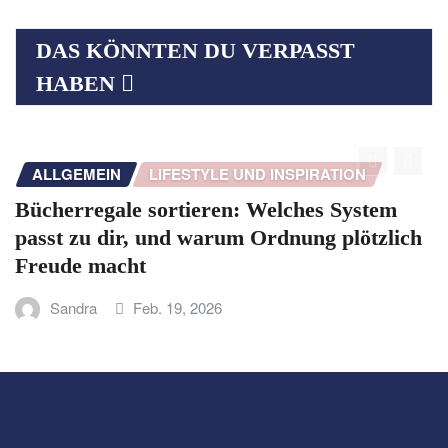
DAS KÖNNTEN DU VERPASST
HABEN
ALLGEMEIN
LIFESTYLE UND INSPIRATION
A
cherregale sortieren: Welches System
5 
sst zu dir, und warum Ordnung plötzlich
Ste
eude macht
Sandra
Feb. 19, 2026