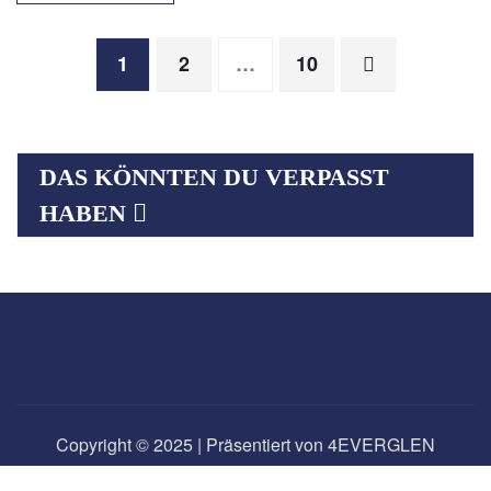
Seitennummerierung
1
2
…
10
der
DAS KÖNNTEN DU VERPASST
Beiträge
HABEN
Copyright © 2025 | Präsentiert von 4EVERGLEN