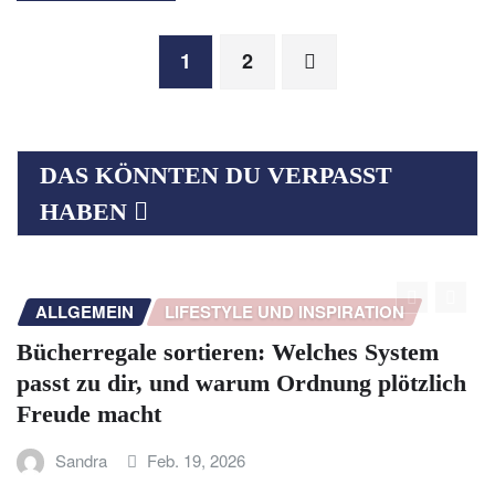
Seitennummerierung
1
2
der
DAS KÖNNTEN DU VERPASST
Beiträge
HABEN
ALLGEMEIN
LIFESTYLE UND INSPIRATION
Bücherregale sortieren: Welches System
passt zu dir, und warum Ordnung plötzlich
Freude macht
Sandra
Feb. 19, 2026