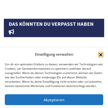
DAS KÖNNTEN DU VERPASST HABEN
N
ALLGEMEIN
LIFESTYLE UND INSPIRATION
Einwilligung verwalten
Bücherregale sortieren: Welches Syste
Um dir ein optimales Erlebnis zu bieten, verwenden wir Technologien wie
passt zu dir, und warum Ordnung plötzli
ent,
Cookies, um Geräteinformationen zu speichern und/oder darauf
zuzugreifen. Wenn du diesen Technologien zustimmst, können wir Daten
Freude macht
wie das Surfverhalten oder eindeutige IDs auf dieser Website
verarbeiten. Wenn du deine Einwillligung nicht erteilst oder zurückziehst,
Sandra
Feb. 19, 2026
können bestimmte Merkmale und Funktionen beeinträchtigt werden.
Akzeptieren