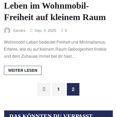
Leben im Wohnmobil-
Freiheit auf kleinem Raum
Sandra
Sep. 9, 2025
0
Wohnmobil-Leben bedeutet Freiheit und Minimalismus.
Erfahre, wie du auf kleinem Raum Geborgenheit findest
und dein Zuhause immer bei dir hast.…
WEITER LESEN
Seitennummerierung
1
2
der
DAS KÖNNTEN DU VERPASST