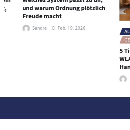
und warum Ordnung plötzlich
Freude macht
Sandra
Feb. 19, 2026
ALLGEME
GESUNDH
5 Tipps f
WLAN, St
Handy be
Sandra