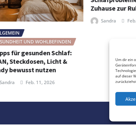
Zuhause zur Ruhezo
Sandra
Feb. 3, 202
IN
EIT UND WOHLBEFINDEN
ür gesunden Schlaf:
eckdosen, Licht &
Um dir ein 
Geräteinfor
wusst nutzen
Technologie
auf dieser W
zurückziehs
Feb. 11, 2026
Akze