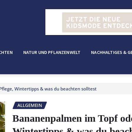
CHTEN
NATUR UND PFLANZENWELT
NACHHALTIGES & G
lege, Wintertipps & was du beachten solltest
ALLGEMEIN
Bananenpalmen im Topf oder
Wintertipps & was du beacht