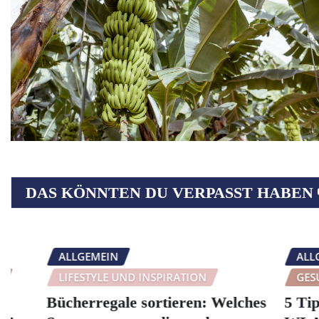
DAS KÖNNTEN DU VERPASST HABEN
ALLGEMEIN
ALLGEME
LIFESTYLE UND INSPIRATION
GESUNDH
Bücherregale sortieren: Welches
5 Tipps f