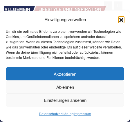
ALLGEMEIN
GESUNDHEIT UND WOHLBEFINDEN
5 Tipps für gesunden Schlaf: WLAN,
Einwilligung verwalten
ch
Steckdosen, Licht & Handy bewusst nutze
Um dir ein optimales Erlebnis zu bieten, verwenden wir Technologien wie
Cookies, um Geräteinformationen zu speichern und/oder darauf
Sandra
Feb. 11, 2026
zuzugreifen. Wenn du diesen Technologien zustimmst, können wir Daten
wie das Surfverhalten oder eindeutige IDs auf dieser Website verarbeiten.
Wenn du deine Einwillligung nicht erteilst oder zurückziehst, können
bestimmte Merkmale und Funktionen beeinträchtigt werden.
Akzeptieren
Ablehnen
Copyright © 2025 | Präsentiert von 4EVERGLEN
Einstellungen ansehen
Datenschutzerklärung
Impressum
Datenschutzerklärung
Impressum