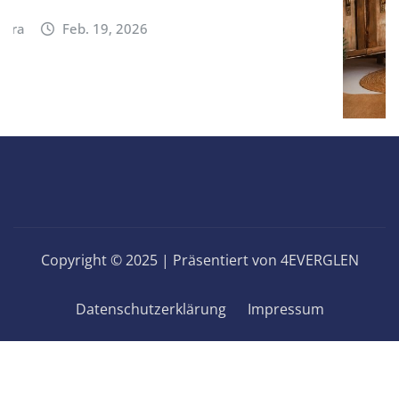
ALLGEMEIN
GESUNDHEIT UND WOHLBEFINDEN
5 Tipps für gesunden Schlaf: WLAN,
Steckdosen, Licht & Handy bewusst nutzen
Sandra
Feb. 11, 2026