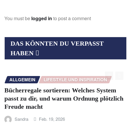
You must be
logged in
to post a comment
DAS KÖNNTEN DU VERPASST
HABEN
EIN
LIFESTYLE UND INSPIRATION
ALLGEME
gale sortieren: Welches System
5 Tipps 
 dir, und warum Ordnung plötzlich
Steckdos
macht
Sandra
Feb. 19, 2026