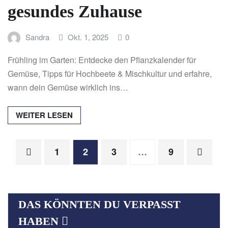
gesundes Zuhause
Sandra
Okt. 1, 2025
0
Frühling im Garten: Entdecke den Pflanzkalender für
Gemüse, Tipps für Hochbeete & Mischkultur und erfahre,
wann dein Gemüse wirklich ins…
WEITER LESEN
Seitennummerierung
1
2
3
…
9
der
DAS KÖNNTEN DU VERPASST
Beiträge
HABEN